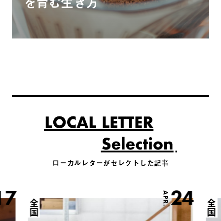
を育む生き方
ローカルレターがセレクトした記事
17
24
APR.
全国
全国