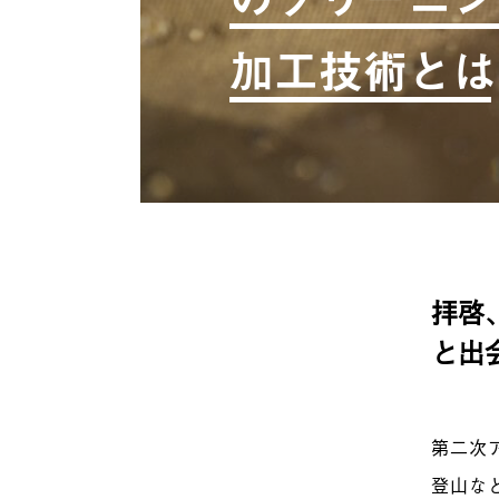
加工技術とは
拝啓
と出
第二次
登山な