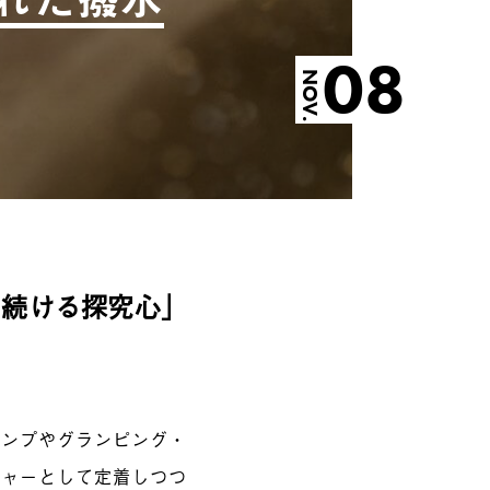
08
NOV.
し続ける探究心」
ャンプやグランピング・
チャーとして定着しつつ