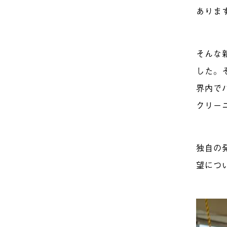
ありま
そんな
した。
界内で
クリー
独自の
望につ