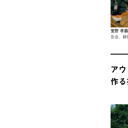
室野 孝
岳会、静
アウ
作る