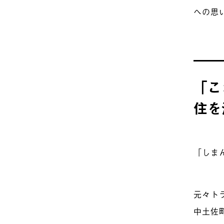
への思
「こ
住を
「しま
元々ト
中土佐