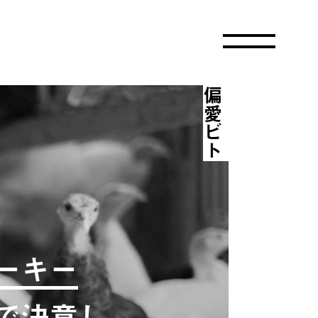
偏愛ビト
ーキー
で決意し