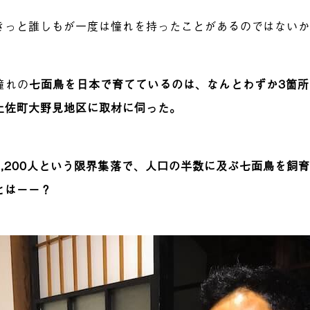
きっと誰しもが一度は憧れを持ったことがあるのではない
憧れの
七面鳥を日本で育てているのは、なんとわずか3箇所
土佐町大野見地区に取材に伺った
。
,200人という限界集落で
、人口の半数に及ぶ七面鳥を飼
とはーー？