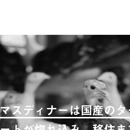
マスディナーは国産のタ
ートが惚れ込み、移住ま