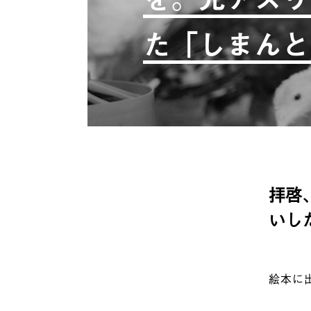
た「しまんと
拝啓
いし
絵本に