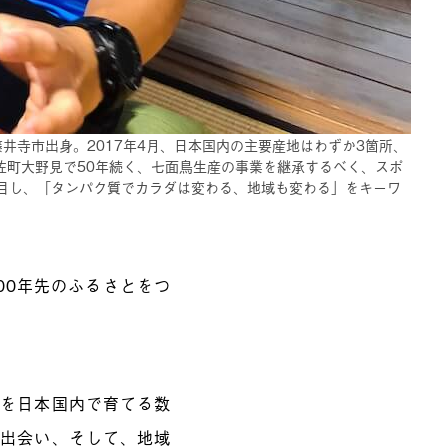
藤井寺市出身。2017年4月、日本国内の主要産地はわずか3箇所、
土佐町大野見で50年続く、七面鳥生産の事業を継承するべく、スポ
目し、「タンパク質でカラダは変わる、地域も変わる」をキーワ
100年先のふるさとをつ
」を日本国内で育てる数
の出会い、そして、地域