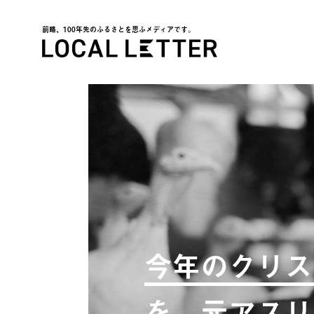
前略、100年先のふるさとを思ふメディアです。
LOCAL LETTER
今年のクリス
を。元アスリ