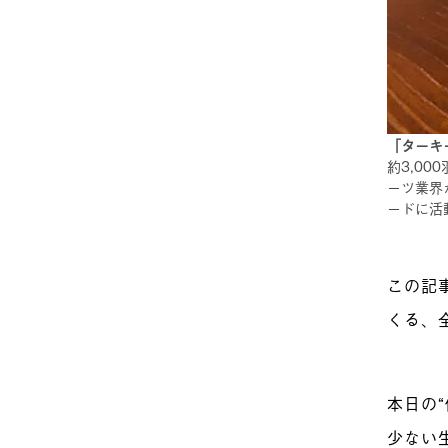
「ターキ
約3,0
ーツ業界
ードに活
この記事
くる、
本日の
少ない