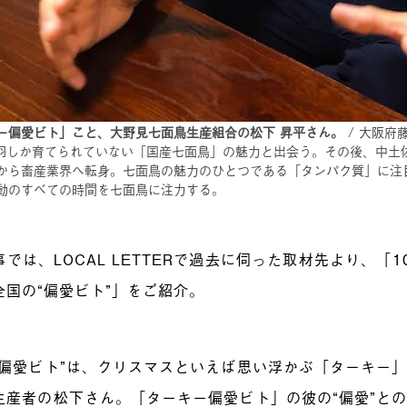
ー偏愛ビト」こと、大野見七面鳥生産組合の松下 昇平さん。
/ 大阪府
00羽しか育てられていない「国産七面鳥」の魅力と出会う。その後、中
から畜産業界へ転身。七面鳥の魅力のひとつである「タンパク質」に注
動のすべての時間を七面鳥に注力する。
では、LOCAL LETTERで過去に伺った取材先より、「
全国の“偏愛ビト”」をご紹介。
“偏愛ビト”は、クリスマスといえば思い浮かぶ「ターキー
生産者の松下さん。「ターキー偏愛ビト」の彼の“偏愛”と