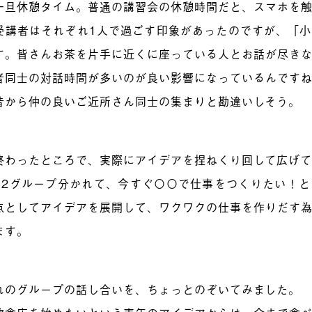
一旦休憩タイム。普通の講習会の休憩時間だと、スマホを
受講者はそれぞれ1人で過ごす印象があったのですが、「
す。皆さんお茶を片手に近くに座っている人とお話が尽き
者同士の対話時間が多いのが良い影響になっているんです
昔から仲の良いご近所さん同士の集まりと勘違いしそう。
終わったところで、実際にアイデアを捏ねくり回して広げ
つ2グループ分かれて、今すぐ〇〇で仕事をつくりたい！
点としてアイデアを展開して、ワクワクの仕事を作りだす
ます。
れのグループの話し合いを、ちょっとのぞいてみました。