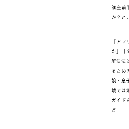
講座前
か？と
「アフ
た」「
解決法
るため
娘・息
域では
ガイド
ど…