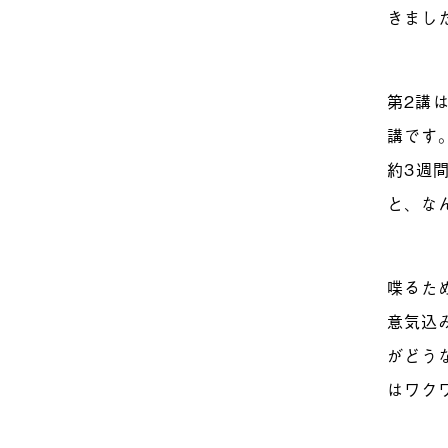
きまし
第2講
講です
約3週
と、な
喋るた
意気込
がどう
はワク