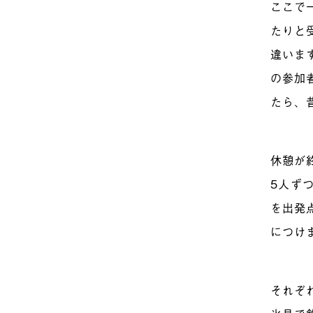
ここで
たりと
違いま
の参加
たら、
休憩が
5人ず
を出発
につけ
それぞ