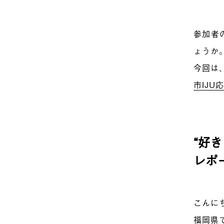
参加者
ょうか
今回は
市IJU
“好
レポ
こんに
福岡県