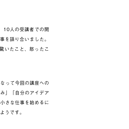
、10人の受講者での開
来事を語り合いました。
、驚いたこと、怒ったこ
。
になって今回の講座への
しみ」「自分のアイデア
「小さな仕事を始めるに
るようです。