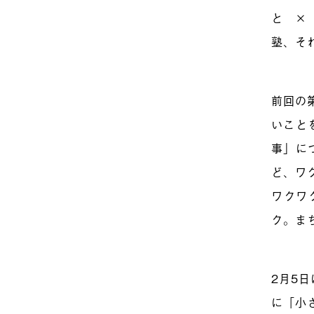
と ×
塾、そ
前回の
いこと
事」に
ど、ワ
ワクワ
ク。ま
2月5
に「小