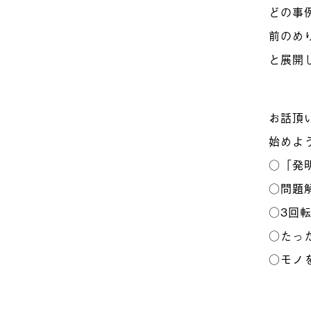
どの事
前のめ
と展開
お話頂
始めよ
○「発
○問題
○3回
○たっ
○モノ