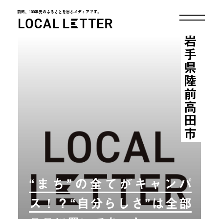
前略、100年先のふるさとを思ふメディアです。
LOCAL LETTER
岩手県陸前高田市
“まち”の全てがキャンパ
ス！？“自分らしさ”は全部