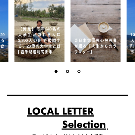
【発見】毎年240名の
29
大学生が訪れる人口
1
する
3,200人の町で奮闘す
東日本大震災の被災者
人
五島
る、23歳の大学生とは
が綴る「人生からのラ
町
| 岩手県陸前高田市
ブレター」
市