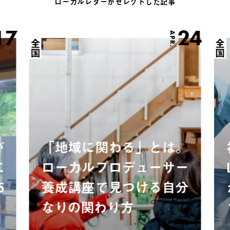
ローカルレターがセレクトした記事
17
24
APR.
全国
全国
が
「地域に関わる」とは。
に
ローカルプロデューサー
5
養成講座で見つける自分
なりの関わり方