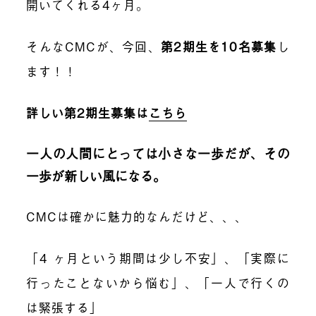
開いてくれる
4
ヶ月。
そんな
CMC
が、今回、
第
2
期生を
10
名募集
し
ます！！
詳しい第
2
期生募集は
こちら
一人の人間にとっては小さな一歩だが、その
一歩が新しい風になる。
CMC
は確かに魅力的なんだけど、、、
「
4
ヶ月という期間は少し不安」、「実際に
行ったことないから悩む」、「一人で行くの
は緊張する」