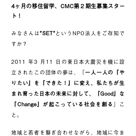
4
ヶ月の移住留学、
CMC
第２期生募集スター
ト！
みなさんは
”
SET
”
という
NPO
法人をご存知で
すか？
2011
年
3
月
11
日の東日本大震災を機に設
立されたこの団体の夢は、
「
一人一人の『や
りたい』を『できた！』に変え、私たちが生
まれ育った日本の未来に対して、『
Good
』な
『
Change
』が起こっている社会を創る
」
こ
と。
地域と若者を繋ぎ合わせながら、地域に今ま