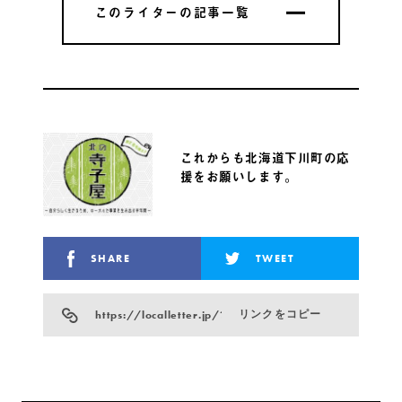
このライターの記事一覧
このライターの記事一覧
これからも北海道下川町の応
援をお願いします。
SHARE
TWEET
https://localletter.jp/?p=936
リンクをコピー