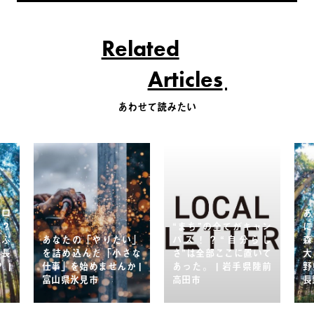
Related
Articles
あわせて読みたい
人口
あ
か？
“まち”の全てがキャン
に
遊ぶ
あなたの「やりたい」
パス！？“自分らし
森
、長
を詰め込んだ「小さな
さ”は全部ここに置いて
大
 |
仕事」を始めませんか |
あった。 | 岩手県陸前
野
富山県氷見市
高田市
長