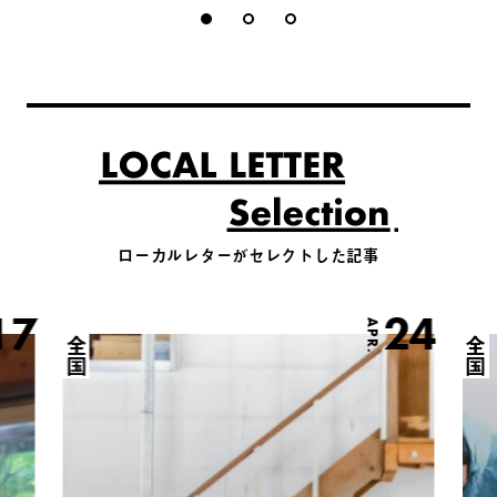
ローカルレターがセレクトした記事
17
24
APR.
全国
全国