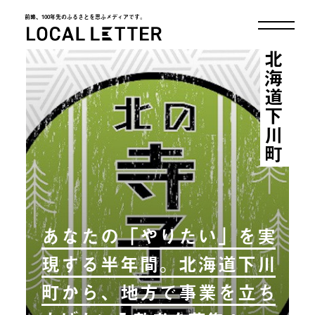
前略、100年先のふるさとを思ふメディアです。
LOCAL LETTER
北海道下川町
あなたの「やりたい」を実
現する半年間。北海道下川
町から、地方で事業を立ち