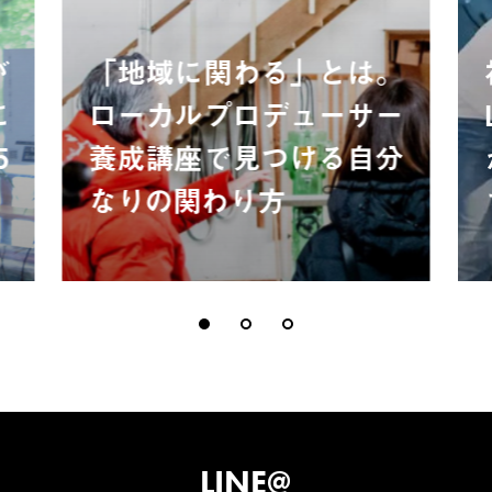
が
「地域に関わる」とは。
に
ローカルプロデューサー
5
養成講座で見つける自分
なりの関わり方
LINE@