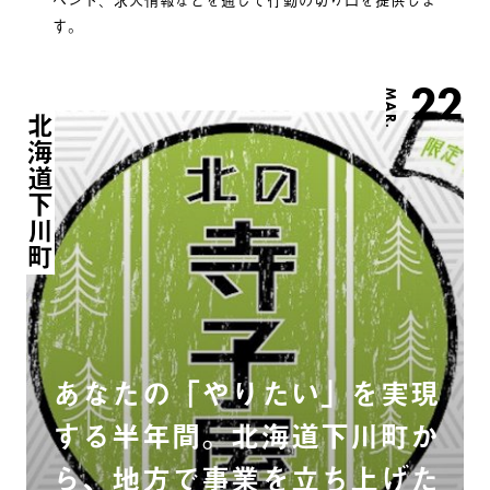
す。
22
MAR.
北海道下川町
あなたの「やりたい」を実現
する半年間。北海道下川町か
ら、地方で事業を立ち上げた