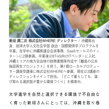
新垣 潤二氏 株式会社WHERE ディレクター
/ 沖縄県出
身、琉球大学人文社会学部 政治・国際関係学プログラムを
卒業。在学中に沖縄県議会会派事務、SaaSセールスのイン
ターンに2期参画。卒業後はBToG向けITベンダーに入社、
沖縄エリアの地方自治体の財務書類等作成や「離島の公共
施設再生プロジェクト」を担う。第1期ローカルプロデュー
サー講座受講後に株式会社WHEREへ参画、現在は3講座の
ディレクションをメインで担当。「どこで暮らしても、選
び取れる選択肢が豊かな環境づくり」を模索中。
大学進学を自然と選択できる環境で不自由な
く育った新垣さんにとっては、沖縄を取り巻