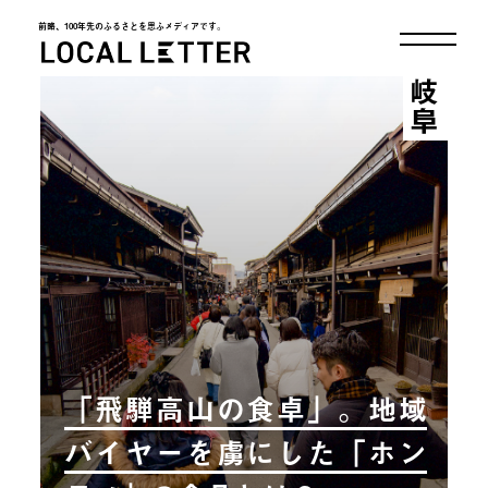
前略、100年先のふるさとを思ふメディアです。
LOCAL LETTER
岐阜
「飛騨高山の食卓」。地域
バイヤーを虜にした「ホン