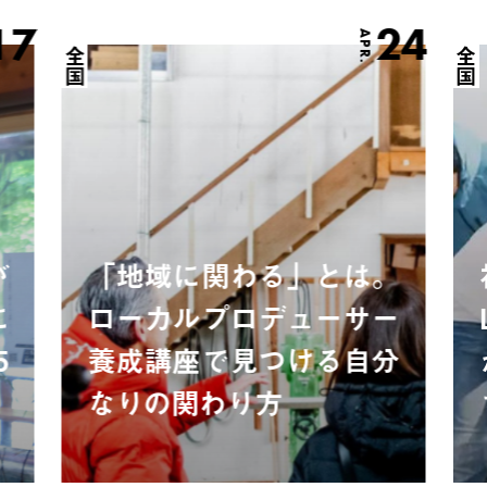
17
24
APR.
全国
全国
が
「地域に関わる」とは。
に
ローカルプロデューサー
5
養成講座で見つける自分
なりの関わり方