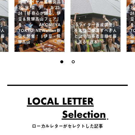
地域バイヤー厳選良品
地
と出会う。3/23-
と
24「好奇心が踊る、伊
2
豆＆飛騨高山フェア」
豆
座」
をAKOMEYA
「ライター養成講座」
き人
TOKYO NEWoMan新
を本当に受講すべき人
T
で振
宿で開催！ | 伊豆・飛
とは？当事者目線で振
宿
騨高山
り返る | 日本
騨
ローカルレターがセレクトした記事