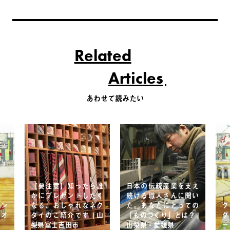
Related
Articles
あわせて読みたい
【要注意】知ったら誰
日本の伝統産業を支え
かにプレゼントしたく
続ける職人さんに聞い
ィン
なる、おしゃれなネク
た。あなたにとっての
ク
をオ
タイのご紹介です | 山
「ものづくり」とは？ |
グ
梨県富士吉田市
山梨県・愛媛県
ー