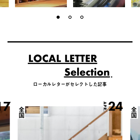
ローカルレターがセレクトした記事
17
24
APR.
全国
全国