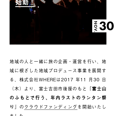
始動！
30
NOV.
地域の人と一緒に旅の企画・運営を行い、地
域に根ざした地域プロデュース事業を展開す
る、株式会社
WHERE
は
2017
年
11
月
30
日
（木）より、富士吉田市後援のもと「
富士山
のふもとで行う、年内ラストのランタン祭
り
」の
クラウドファンディング
を開始いたし
ました。