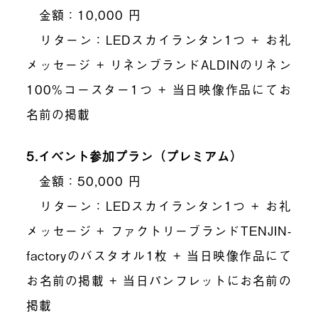
金額：
10
,
000
円
リターン：
LED
スカイランタン
1
つ
+
お礼
メッセージ
+
リネンブランド
ALDIN
のリネン
100%
コースター
1
つ
+
当日映像作品にてお
名前の掲載
5.
イベント参加プラン（プレミアム）
金額：
50
,
000
円
リターン：
LED
スカイランタン
1
つ
+
お礼
メッセージ
+
ファクトリーブランド
TENJIN-
factory
のバスタオル
1
枚
+
当日映像作品にて
お名前の掲載
+
当日パンフレットにお名前の
掲載