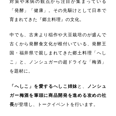
対策や未病の観点から注目が集まっている
「発酵」「健康」。その先駆けとして日本で
育まれてきた『郷土料理』の文化。
中でも、古来より稲作や大豆栽培のが盛んで
古くから発酵食文化が根付いている、発酵王
国・福井県で親しまれてきた郷土料理「へし
こ」と、ノンシュガーの超ドライな「梅酒」
を題材に。
「へしこ」を愛するへしこ姉妹
と、
ノンシュ
ガー梅酒を筆頭に商品開発を進める
攻めの社
長
が登壇し、トークイベントを行います。