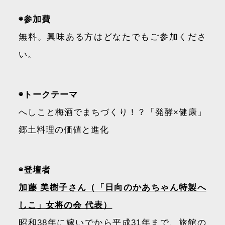
◉参加費
無料。興味ある方はどなたでもご参加くださ
い。
◉トークテーマ
へしこと梅酒でまちづくり！？「発酵×健康」
郷土料理の価値と進化
◉登壇者
加藤 美樹子さん（「日向のかあちゃん特製へ
しこ」女将の会 代表）
昭和38年に嫁いでから平成31年まで、旅館の