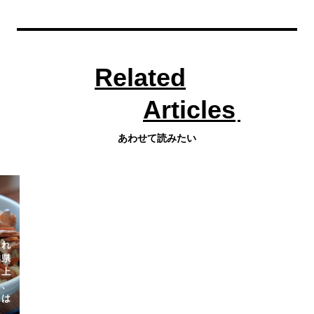
Related
Articles
あわせて読みたい
られ
郷土料理にも持続可能
"とろみ" が "うまみ"。
繋
知県
性を。公務員フードア
食べたら虜になる芋
る
以上
ナリストと迫る、相次
「甚五右ヱ門芋」農家
碧
る、
ぐ閉業から守りたい、
が伝える、山形県の郷
の
とは
地域で愛される味と作
土料理「芋煮」 | 郷土
南
り手の思い | 郷土料理
料理
|