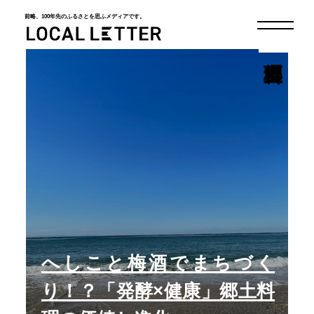
前略、100年先のふるさとを思ふメディアです。
LOCAL LETTER
へしこと梅酒でまちづく
り！？「発酵×健康」郷土料