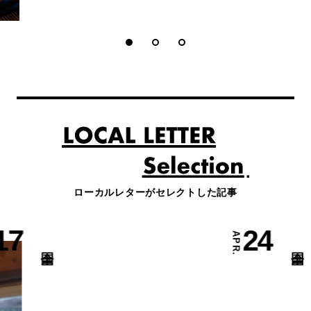
ローカルレターがセレクトした記事
17
24
APR.