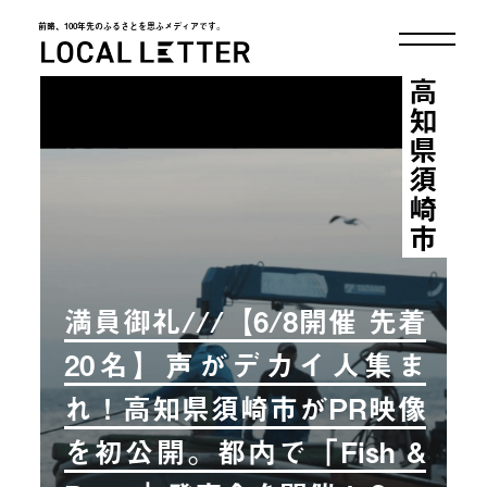
前略、100年先のふるさとを思ふメディアです。
LOCAL LETTER
高知県須崎市
満員御礼///【6/8開催 先着
20名】声がデカイ人集ま
れ！高知県須崎市がPR映像
を初公開。都内で「Fish &