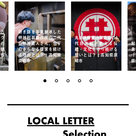
9万
研ぎ師を事業継承した
ラグ
明神利器製作所の二代
丸共味噌醤油醸造場の4
みの
目明神直人さん。包丁
代目夫婦が考える伝
起
時健
のさらなる探求を続け
統・文化を守り続ける
息
の作
る理由とは？ | 高知県
想いとは？ | 高知県須
「
須崎市
崎市
県