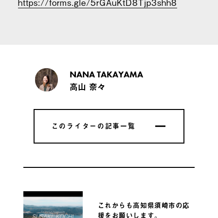
https://forms.gle/5rGAuKtD8Tjp3shh8
NANA TAKAYAMA
高山 奈々
このライターの記事一覧
このライターの記事一覧
これからも高知県須崎市の応
援をお願いします。