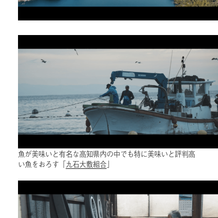
魚が美味いと有名な高知県内の中でも特に美味いと評判高
い魚をおろす「
九石大敷組合
」