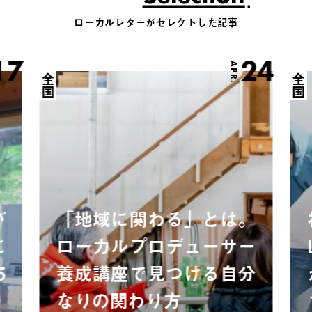
ローカルレターがセレクトした記事
17
24
APR.
全国
全国
が
「地域に関わる」とは。
に
ローカルプロデューサー
5
養成講座で見つける自分
なりの関わり方