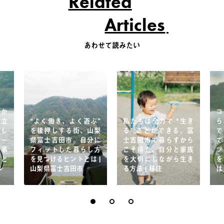
Related
Articles
あわせて読みたい
だか
コ
両立
“よく働き、よく遊ぶ”
私たちは全力で “生き
ら
愛し
を後押しする街、山梨
る” ことができる。富
で
ポー
県富士吉田市。自分に
士吉田市で暮らすから
て
仕事
フィットした暮らし方
こそ得た、自分と家族
ツ
ちと
を見つけるヒントとは |
を大切にしながら生き
を
ル
山梨県富士吉田市
る方法 | 移住
は