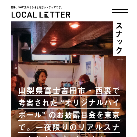
前略、100年先のふるさとを思ふメディアです。
LOCAL LETTER
スナック
山梨県富士吉田市・西裏で
考案された “オリジナルハイ
ボール” のお披露目会を東京
で。一夜限りのリアルスナ