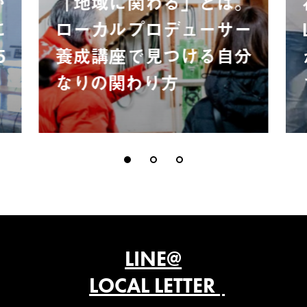
が
「地域に関わる」とは。
に
ローカルプロデューサー
5
養成講座で見つける自分
なりの関わり方
LINE@
LOCAL LETTER