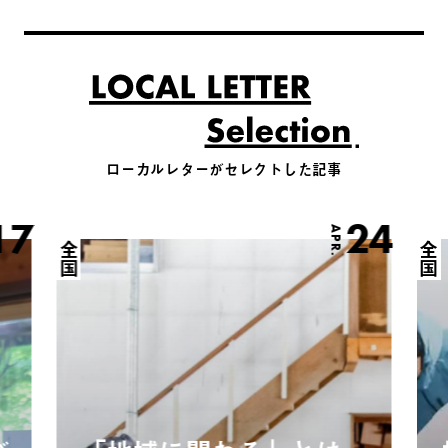
ローカルレターがセレクトした記事
17
24
APR.
全国
全国