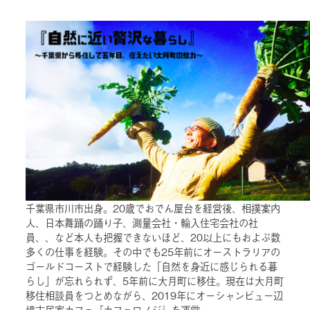
千葉県市川市出身。20歳でおでん屋台を経営後、相撲案内
人、日本舞踊の踊り子、測量会社・輸入住宅会社の社
員、、など本人も把握できないほど、20以上にもおよぶ数
多くの仕事を経験。その中でも25年前にオーストラリアの
ゴールドコーストで経験した「自然を身近に感じられる暮
らし」が忘れられず、5年前に大月町に移住。現在は大月町
移住相談員をつとめながら、2019年にオーシャンビュー辺
境古民家カフェ『カフェロノジ』を運営。