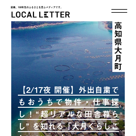
前略、100年先のふるさとを思ふメディアです。
LOCAL LETTER
高知県大月町
【2/17夜 開催】外出自粛で
もおうちで物件・仕事探
し！“超リアルな田舎暮ら
し” を知れる「大月くらしご