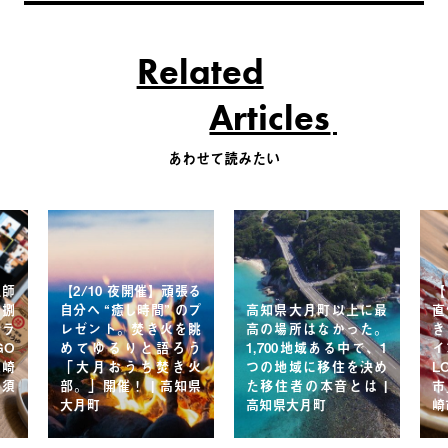
Related
Articles
あわせて読みたい
漁師
【2/10 夜開催】頑張る
【
 捌
自分へ “癒し時間” のプ
高知県大月町以上に最
直
ンラ
レゼント。焚き火を眺
高の場所はなかった。
き
GO
めてゆるりと語ろう
1,700地域ある中で、1
イ
須崎
「大月おうち焚き火
つの地域に移住を決め
L
県須
部。」開催！ | 高知県
た移住者の本音とは |
市
大月町
高知県大月町
崎