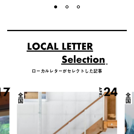
ローカルレターがセレクトした記事
17
24
APR.
全国
全国