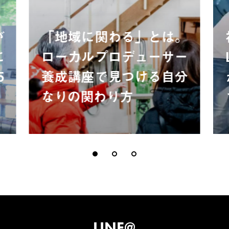
が
「地域に関わる」とは。
に
ローカルプロデューサー
5
養成講座で見つける自分
なりの関わり方
LINE@