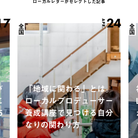
ローカルレターがセレクトした記事
17
24
APR.
全国
全国
が
「地域に関わる」とは。
に
ローカルプロデューサー
5
養成講座で見つける自分
なりの関わり方