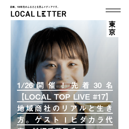
前略、100年先のふるさとを思ふメディアです。
LOCAL LETTER
東京
1/26開催！先着30名
【LOCAL TOP LIVE #17】
地域商社のリアルと生き
方。ゲスト I ヒダカラ代