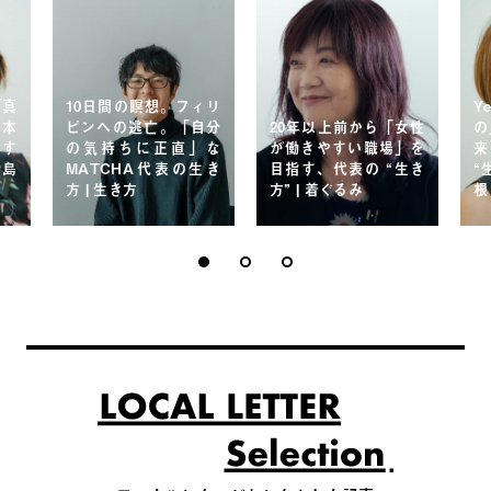
「真
10日間の瞑想。フィリ
Y
。本
ピンへの逃亡。「自分
20年以上前から「女性
の
戻す
の気持ちに正直」な
が働きやすい職場」を
来
・島
MATCHA代表の生き
目指す、代表の “生き
“
方 | 生き方
方” | 着ぐるみ
根