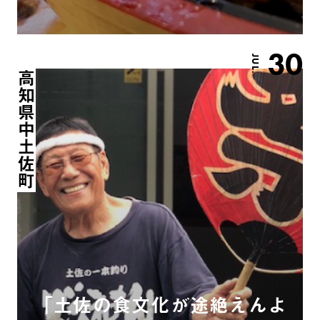
30
JUL.
高知県中土佐町
「土佐の食文化が途絶えんよ