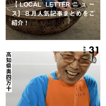
【LOCAL LETTERニュー
ス】８月人気記事まとめをご
紹介！
31
AUG.
高知県奥四万十