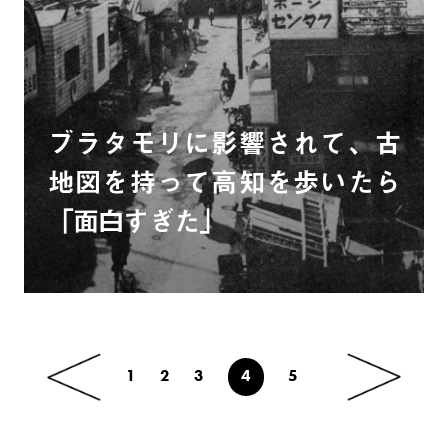
ブラタモリに影響されて、古
地図を持って高知を歩いたら
「面白すぎた」
1
2
3
4
5