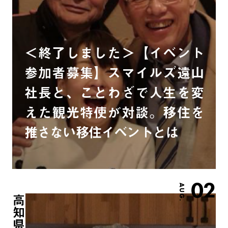
＜終了しました＞【イベント
参加者募集】スマイルズ遠山
社長と、ことわざで人生を変
えた観光特使が対談。移住を
推さない移住イベントとは
02
AUG.