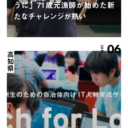
うに」71歳元漁師が始めた新
たなチャレンジが熱い
06
JUN.
高知県