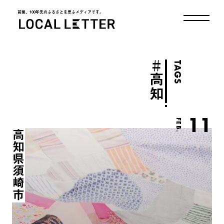
前略、100年先のふるさとを思ふメディアです。
LOCAL LETTER
＃
TAGS
高知
11
FEB.
高知県須崎市