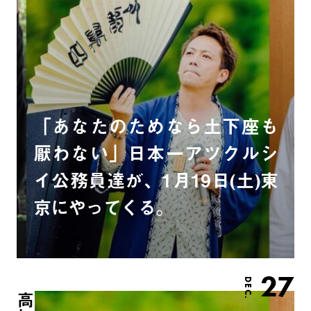
「あなたのためなら土下座も
厭わない」日本一アツクルシ
イ公務員達が、1月19日(土)東
京にやってくる。
27
DEC.