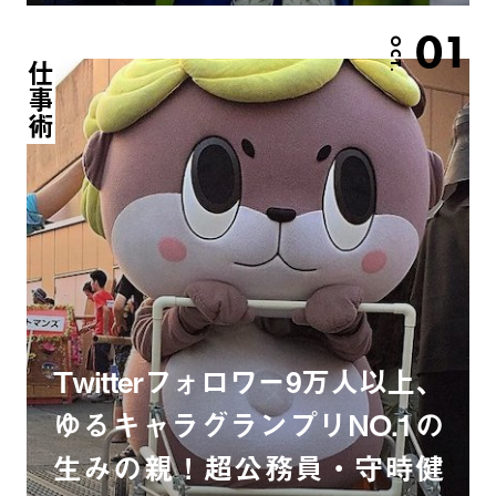
01
OCT.
仕事術
Twitterフォロワー9万人以上、
ゆるキャラグランプリNO.1の
生みの親！超公務員・守時健