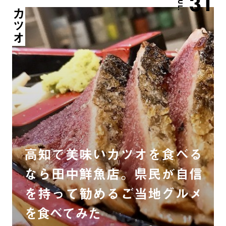
31
JUL.
カツオ
高知で美味いカツオを食べる
なら田中鮮魚店。県民が自信
を持って勧めるご当地グルメ
を食べてみた