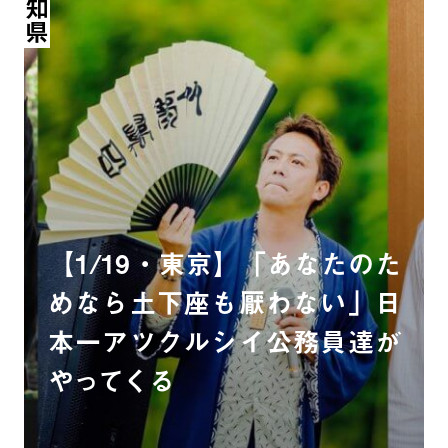
高知県
【1/19・東京】「あなたのた
めなら土下座も厭わない」日
本一アツクルシイ公務員達が
やってくる