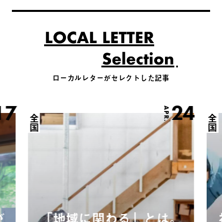
ローカルレターがセレクトした記事
17
24
APR.
全国
全国
が
「地域に関わる」とは。