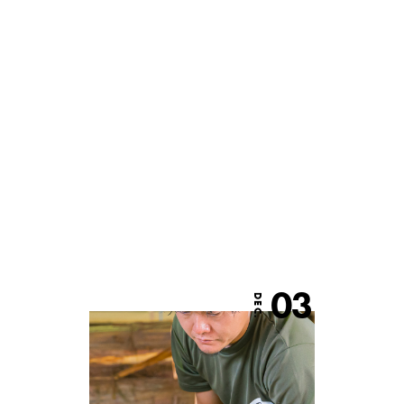
03
DEC.