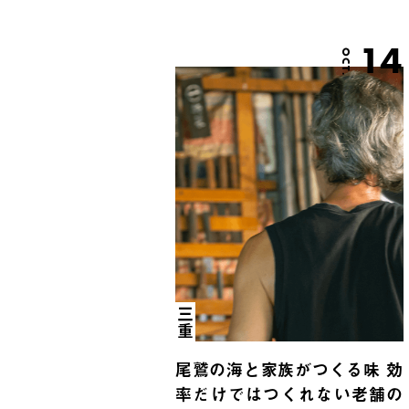
14
OCT.
三重
尾鷲の海と家族がつくる味 効
率だけではつくれない老舗の