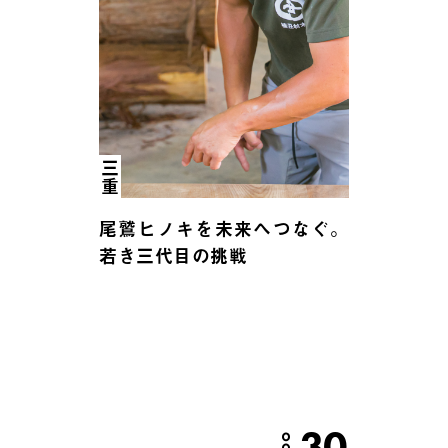
三重
尾鷲ヒノキを未来へつなぐ。
若き三代目の挑戦
30
OCT.