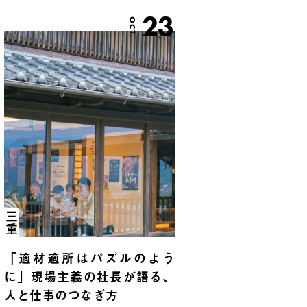
23
OCT.
三重
「適材適所はパズルのよう
に」現場主義の社長が語る、
人と仕事のつなぎ方