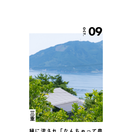
09
OCT.
三重
縁に流され「なんちゃって農