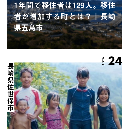
1年間で移住者は129人。移住
者が増加する町とは？｜長崎
県五島市
24
MAY.
長崎県佐世保市