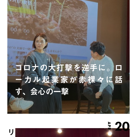
コロナの大打撃を逆手に。ロ
ーカル起業家が赤裸々に話
す、会心の一撃
20
APR.