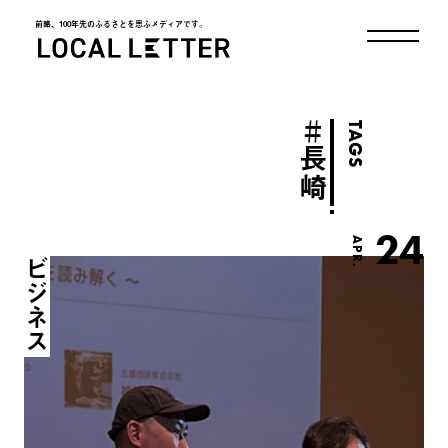
前略、100年先のふるさとを思ふメディアです。
LOCAL LETTER
＃
TAGS
長崎
24
APR.
ビジネス