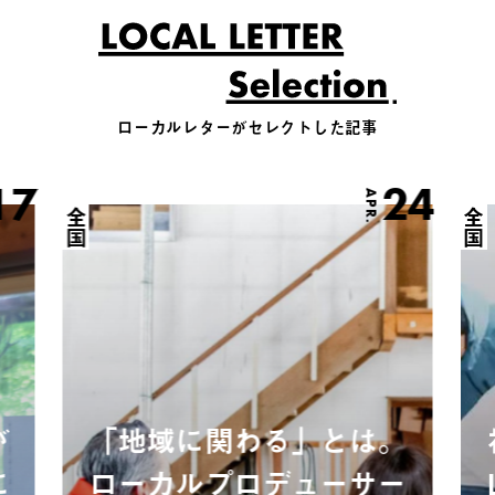
ローカルレターがセレクトした記事
17
24
APR.
全国
全国
が
「地域に関わる」とは。
に
ローカルプロデューサー