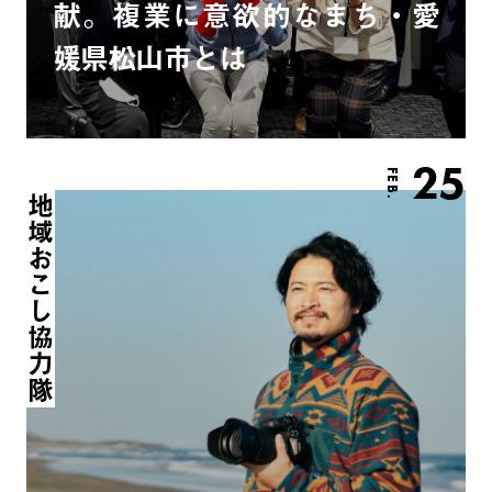
献。複業に意欲的なまち・愛
媛県松山市とは
25
FEB.
地域おこし協力隊