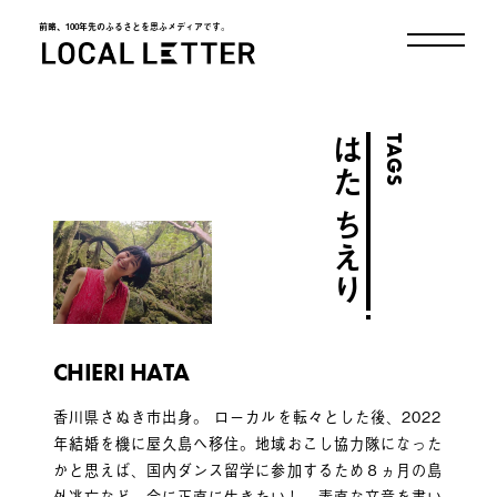
前略、100年先のふるさとを思ふメディアです。
LOCAL LETTER
TAGS
はた ちえり
CHIERI HATA
香川県さぬき市出身。 ローカルを転々とした後、2022
年結婚を機に屋久島へ移住。地域おこし協力隊になった
かと思えば、国内ダンス留学に参加するため８ヵ月の島
外逃亡など。今に正直に生きたいし、素直な文章を書い