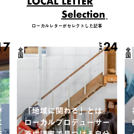
ローカルレターがセレクトした記事
17
24
APR.
全国
全国
が
「地域に関わる」とは。
に
ローカルプロデューサー
5
養成講座で見つける自分