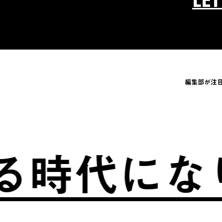
LE
編集部が注
時代になり