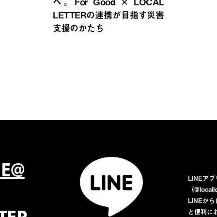
へ。For Good × LOCAL
LETTERの連携が目指す災害
支援のかたち
NE@
LINEア
（@loca
LINE
と便利に