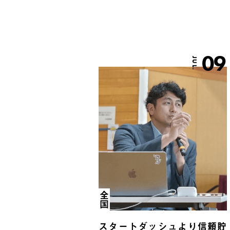
09
JUL.
全国
スタートダッシュより信頼貯