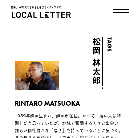
前略、100年先のふるさとを思ふメディアです。
LOCAL LETTER
TAGS
松岡 林太郎
RINTARO MATSUOKA
1959年静岡生まれ、静岡市在住。かつて「凄い人は特
別」だと思っていたが、地域で奮闘する方々と出会い、
誰もが個性豊かな「凄さ」を持っていることに気づく。
その輝きを言語化し、「アナタも同じだよ」と伝えた