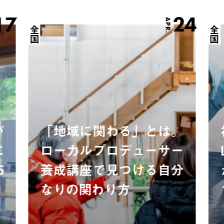
17
24
APR.
全国
全国
が
「地域に関わる」とは。
に
ローカルプロデューサー
5
養成講座で見つける自分
なりの関わり方