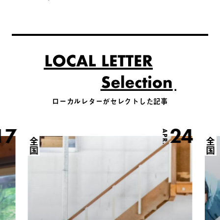
ローカルレターがセレクトした記事
17
24
APR.
全国
全国