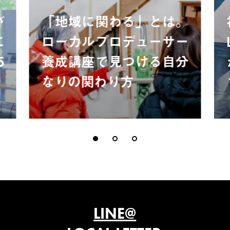
が
「地域に関わる」とは。
に
ローカルプロデューサー
5
養成講座で見つける自分
なりの関わり方
LINE@