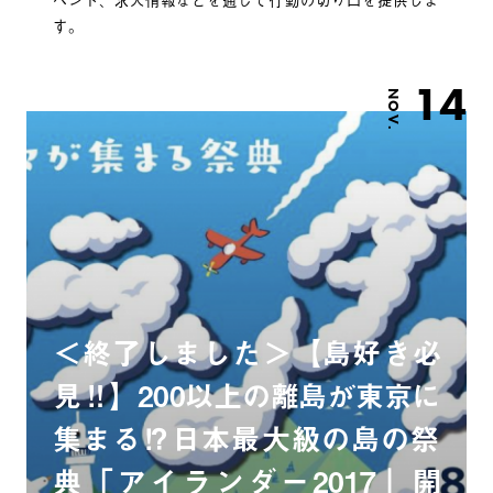
す。
14
NOV.
＜終了しました＞【島好き必
見‼︎】200以上の離島が東京に
集まる⁉︎日本最大級の島の祭
典「アイランダー2017」開