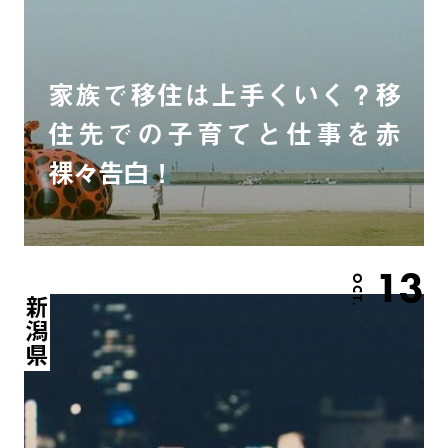
家族で移住は上手くいく？移
住先での子育てと仕事を赤
裸々告白！
13
OCT.
新潟県