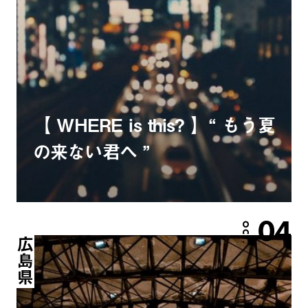
【 WHERE is this? 】“ もう夏
の来ない君へ ”
04
OCT.
広島県