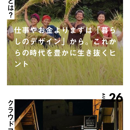
仕事やお金よりまずは「暮ら
しのデザイン」から。これか
らの時代を豊かに生き抜くヒ
ント
26
AUG.