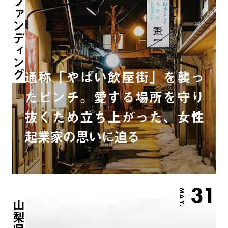
クラウドファンディング
通称「やばい飲屋街」を襲っ
たピンチ。愛する場所を守り
抜くため立ち上がった、女性
起業家の思いに迫る
31
MAY.