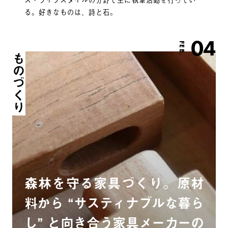
る。好きなものは、詩と石。
04
FEB.
ものづくり
森林を守る家具づくり。原材
料から “サスティナブルな暮ら
し” と向き合う家具メーカーの