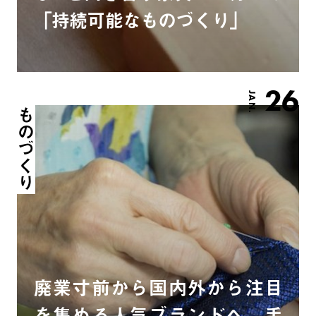
「持続可能なものづくり」
26
JAN.
ものづくり
廃業寸前から国内外から注目
を集める人気ブランドへ。手