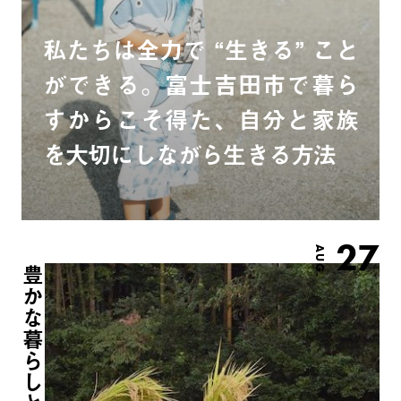
私たちは全力で “生きる” こと
ができる。富士吉田市で暮ら
すからこそ得た、自分と家族
を大切にしながら生きる方法
27
AUG.
豊かな暮らしとは？