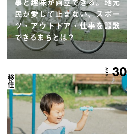
事と趣味が両立できる。地元
民が愛して止まない、スポー
ツ・アウトドア・仕事を謳歌
できるまちとは？
30
AUG.
移住