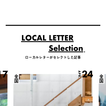
ローカルレターがセレクトした記事
17
24
APR.
全国
全国