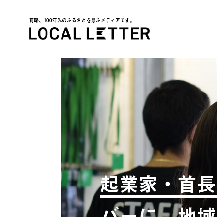
前略、100年先のふるさとを思ふメディアです。
LOCAL LETTER
起業家・首長
バーに。地域経