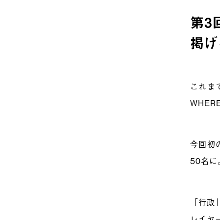
第3
掲げ
これま
WHE
今回初
50名に
「行政
レイヤ