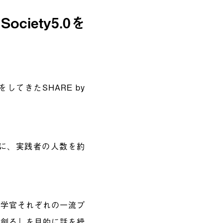
iety5.0を
てきたSHARE by
に、実践者の人数を約
産学官それぞれの一流プ
に創る」を目的に話を繰