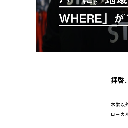
WHERE」
拝啓
本業以
ローカ