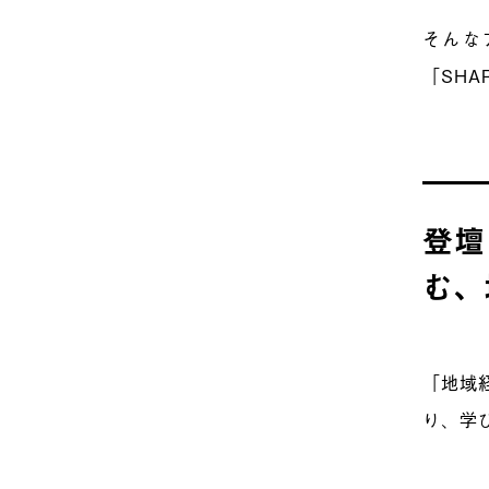
そんな
「SHA
登壇
む、
「地域
り、学び