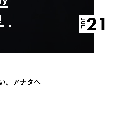
！
21
JUL.
い、アナタへ