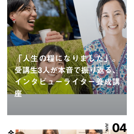
「人生の糧になりました」。
受講生3人が本音で振り返る、
インタビューライター養成講
座
04
JUN.