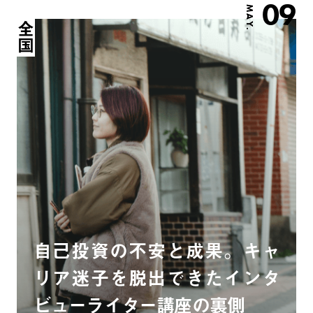
09
MAY.
全国
自己投資の不安と成果。キャ
リア迷子を脱出できたインタ
ビューライター講座の裏側