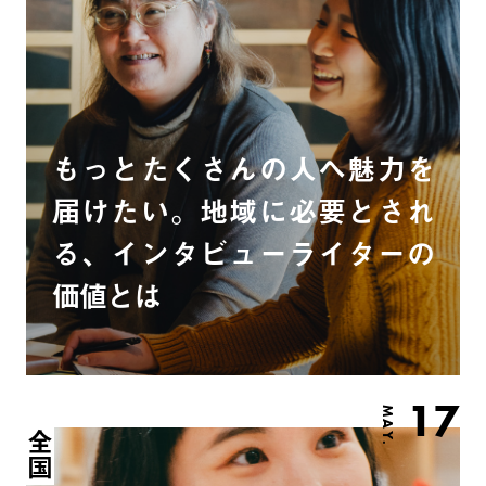
もっとたくさんの人へ魅力を
届けたい。地域に必要とされ
る、インタビューライターの
価値とは
17
MAY.
全国