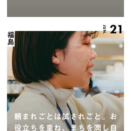
21
JUN.
福島
頼まれごとは試されごと。お
役立ちを重ね、まちを潤し自