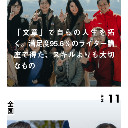
「文章」で自らの人生を拓
く。満足度95.6％のライター講
座で得た、スキルよりも大切
なもの
11
JUN.
全国