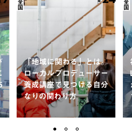
全国
全国
が
「地域に関わる」とは。
に
ローカルプロデューサー
5
養成講座で見つける自分
なりの関わり方