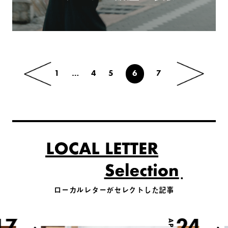
1
…
4
5
6
7
ローカルレターがセレクトした記事
17
24
APR.