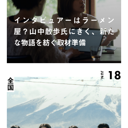
インタビュアーはラーメン
屋？山中散歩氏にきく、新た
な物語を紡ぐ取材準備
18
JUN.
全国