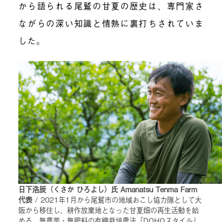
から語られる尾鷲の甘夏の歴史は、専門家さ
ながらの深い知識と情熱に裏打ちされていま
した。
日下浩辰（くさか ひろよし）氏 Amanatsu Tenma Farm
代表
/ 2021年1月から尾鷲市の地域おこし協力隊として大
阪から移住し、耕作放棄地となった甘夏畑の再生活動を始
める。無農薬・無肥料の有機栽培農法「DOHOスタイル」