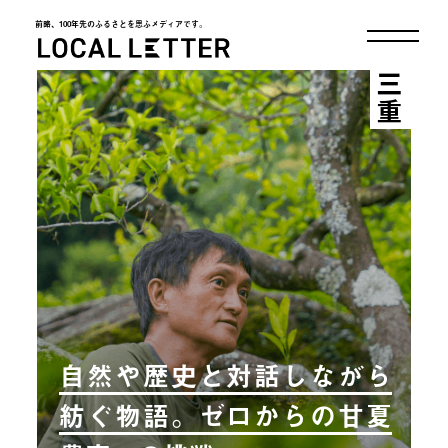
前略、100年先のふるさとを思ふメディアです。
LOCAL LETTER
三重
自然や歴史と対話しながら
紡ぐ物語。ゼロからの甘夏