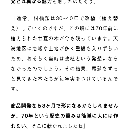
発とは異なる魅力
を感じたのだそう。
「通常、柑橘類は30~40年で改植（植え替
え）していくのですが、この畑には70年前に
植えられた甘夏の木が今も残っています。天
満地区
は
急峻な土地が多く重機も入りずらい
ため、おそらく当時は改植という発想になら
なかったのでしょう。その結果、尾鷲をずっ
と見てきた木たちが毎年実をつけているんで
す。
商品開発なら3ヶ月で形になるかもしれません
が、70年という歴史の重みは簡単に人には作
れない
。
そこに惹かれましたね」