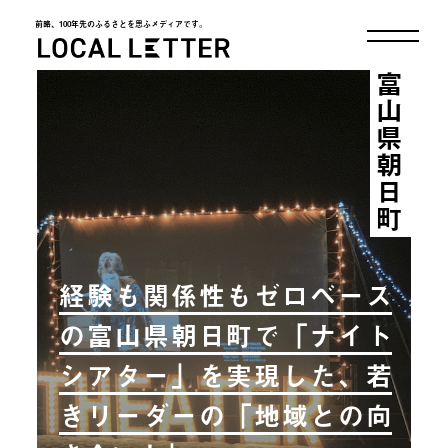
前略、100年先のふるさとを思ふメディアです。
LOCAL LETTER
富山県朝日町
経験も関係性もゼロベース
の富山県朝日町で「ナイト
シアター」を実現した、若
きリーダーの「地域との向