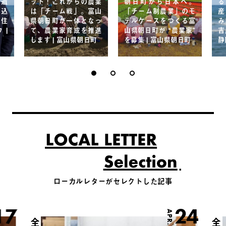
界遺
ット！これからの農業
朝日町から日本へ。
る
れ込
は「チーム戦」。富山
「チーム制農業」のモ
産
る住
県朝日町が一体となっ
デルケースをつくる富
み
 |
て、農業家育成を推進
山県朝日町が “農業家”
吉
します | 富山県朝日町
を募集 | 富山県朝日町
静
ローカルレターがセレクトした記事
17
24
APR.