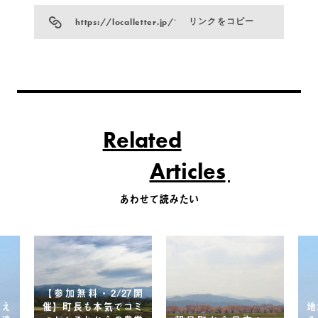
https://localletter.jp/?p=7386
リンクをコピー
Related
Articles
あわせて読みたい
【参加無料・2/27開
超え
催】町長も本気でコミ
地