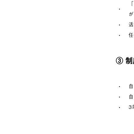
「
が
活
任
③ 
自
自
3