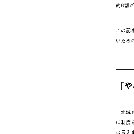
約8割
この記
いため
「や
「地域
に制度
は言え