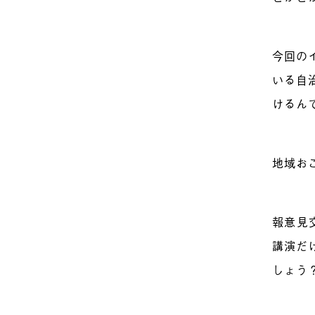
今回の
いる自
けるん
地域お
報意見
講演だ
しょう