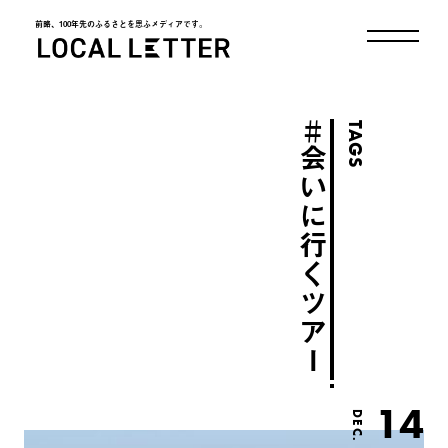
前略、100年先のふるさとを思ふメディアです。
LOCAL LETTER
＃
TAGS
会いに行くツアー
14
DEC.