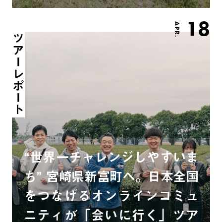
18
APR.
ツアーレポート
“世界一チャレンジしやすいま
ち” 宮崎県新富町へ。日本全国
をつなげるオンラインコミュ
ニティが「会いに行く」ツア