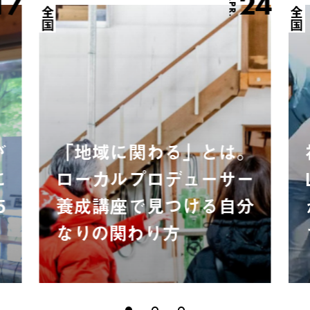
17
24
APR.
全国
全国
が
「地域に関わる」とは。
に
ローカルプロデューサー
5
養成講座で見つける自分
なりの関わり方