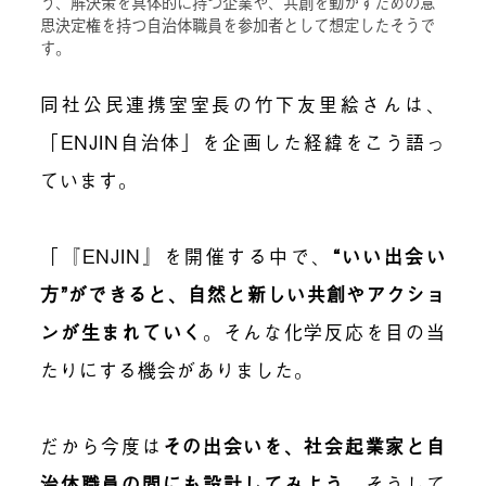
う、解決策を具体的に持つ企業や、共創を動かすための意
思決定権を持つ自治体職員を参加者として想定したそうで
す。
同社公民連携室室長の竹下友里絵さんは、
「ENJIN自治体」を企画した経緯をこう語っ
ています。
「『ENJIN』を開催する中で、
“いい出会い
方”ができると、自然と新しい共創やアクショ
ンが生まれていく
。そんな化学反応を目の当
たりにする機会がありました。
だから今度は
その出会いを、社会起業家と自
治体職員の間にも設計してみよう
。
そうして