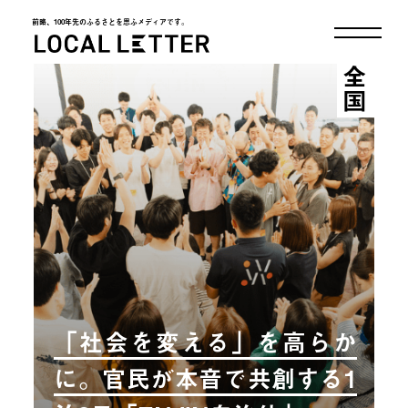
前略、100年先のふるさとを思ふメディアです。
LOCAL LETTER
全国
「社会を変える」を高らか
に。官民が本音で共創する1