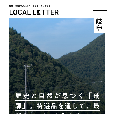
前略、100年先のふるさとを思ふメディアです。
LOCAL LETTER
岐阜
歴史と自然が息づく「飛
騨」。特選品を通して、最