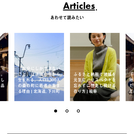
Articles
あわせて読みたい
「自分にしかできない
」。
こと」は逆境の中から
ふるさと納税で地域を
「
にし
生まれる。人口3,300人
元気に。リスペクトを
地
食品
の森の町に若者が集ま
忘れずに伴走し続ける
た
る理由 | 北海道, 下川町
在り方 | 岐阜
と