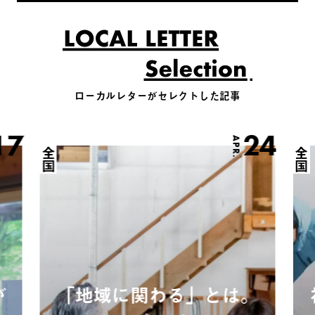
ローカルレターがセレクトした記事
17
24
APR.
全国
全国
が
「地域に関わる」とは。