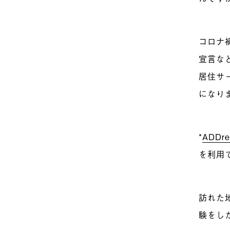
コロナ
宣言な
居住サ
になり
*
ADDre
を利用
訪れた
験をし