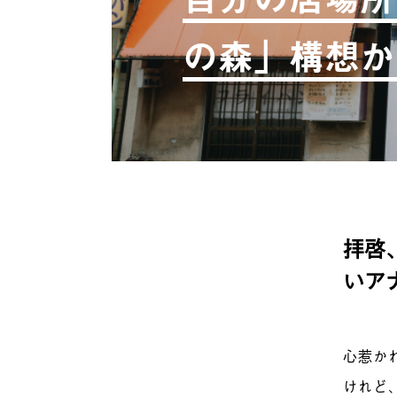
の森」構想か
拝啓
いア
心惹か
けれど