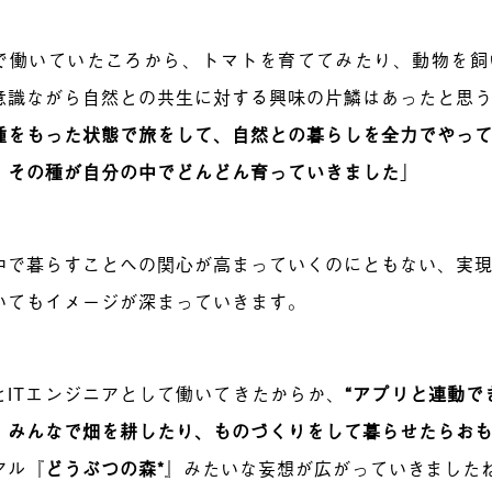
で働いていたころから、トマトを育ててみたり、動物を飼
意識ながら自然との共生に対する興味の片鱗はあったと思
種をもった状態で旅をして、自然との暮らしを全力でやっ
、その種が自分の中でどんどん育っていきました
」
中で暮らすことへの関心が高まっていくのにともない、実
いてもイメージが深まっていきます。
とITエンジニアとして働いてきたからか、
“アプリと連動で
、みんなで畑を耕したり、ものづくりをして暮らせたらお
アル『
どうぶつの森
*
』みたいな妄想が広がっていきました