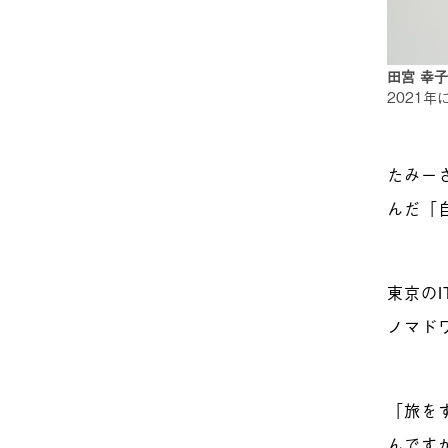
田宮 幸
2021
たみー
んだ「
東京の
ノマド
「旅を
んです