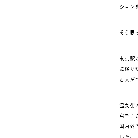
ション
そう思
東京駅
に移り
と人が
温泉街
宮幸子
国内外
した。