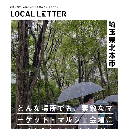
前略、100年先のふるさとを思ふメディアです。
LOCAL LETTER
埼玉県北本市
どんな場所でも、素敵なマ
ーケット・マルシェ会場に