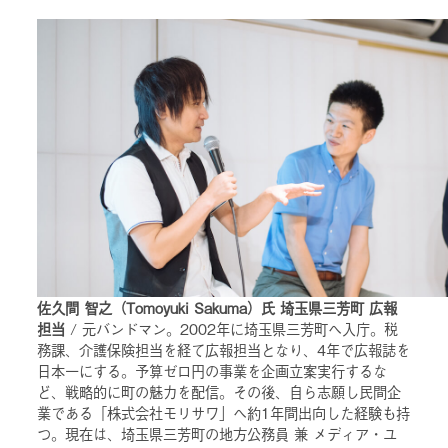
佐久間 智之（Tomoyuki Sakuma）氏 埼玉県三芳町 広報
担当
/ 元バンドマン。2002年に埼玉県三芳町へ入庁。税
務課、介護保険担当を経て広報担当となり、4年で広報誌を
日本一にする。予算ゼロ円の事業を企画立案実行するな
ど、戦略的に町の魅力を配信。その後、自ら志願し民間企
業である「株式会社モリサワ」へ約1年間出向した経験も持
つ。現在は、埼玉県三芳町の地方公務員 兼 メディア・ユ