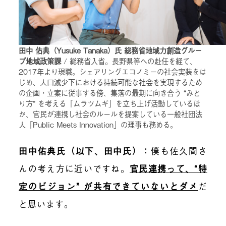
田中 佑典（Yusuke Tanaka）氏 総務省地域力創造グルー
プ地域政策課
/ 総務省入省。長野県等への赴任を経て、
2017年より現職。シェアリングエコノミーの社会実装をは
じめ、人口減少下における持続可能な社会を実現するため
の企画・立案に従事する傍、集落の最期に向き合う “みと
り方” を考える「ムラツムギ」を立ち上げ活動しているほ
か、官民が連携し社会のルールを提案している一般社団法
人「Public Meets Innovation」の理事も務める。
田中佑典氏（以下、田中氏）：
僕も佐久間さ
んの考え方に近いですね。
官民連携って、“特
定のビジョン” が共有できていないとダメ
だ
と思います。