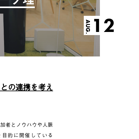
12
AUG.
）との連携を考え
参加者とノウハウや人脈
を目的に開催している