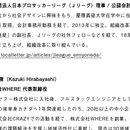
団法人日本プロサッカーリーグ（Ｊリーグ）理事 / 公認会
代から社会デザインに興味をもち、慶應義塾大学在学中に
を取得。会計事務所勤務を経て、2013年に独立。組織改
惠屋」の副社長、Ｊリーグの社外フェローなどを経て、18
を立ち上げ、組織改革に取り組んでいる。
/localletter.jp/articles/jleague_emiyoneda/
（Kazuki Hirabayashi）
WHERE 代表取締役
ヤフー株式会社に入社後、フルスタックエンジニアとして
の後単身カナダへ1年間渡航したのち、20社以上の中小企
式会社CRAZYでの活動を経て、株式会社WHEREを創業
域の課題解決を支援し地域活性化に貢献し、現在は30地