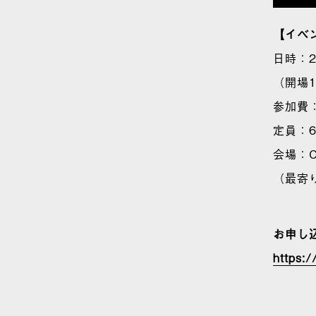
【イベ
日時：2
（開場1
参加費
定員：6
会場：C
（最寄
お申し
https: