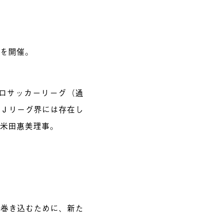
トを開催。
ロサッカーリーグ（通
てＪリーグ界には存在し
る米田惠美理事。
を巻き込むために、新た