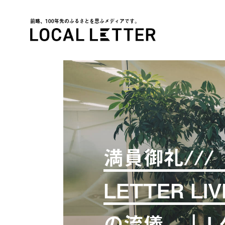
前略、100年先のふるさとを思ふメディアです。
LOCAL LETTER
満員御礼///【
LETTER L
の流儀 – 」