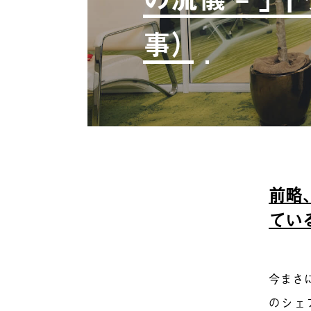
事）
前略
てい
今まさ
のシェ