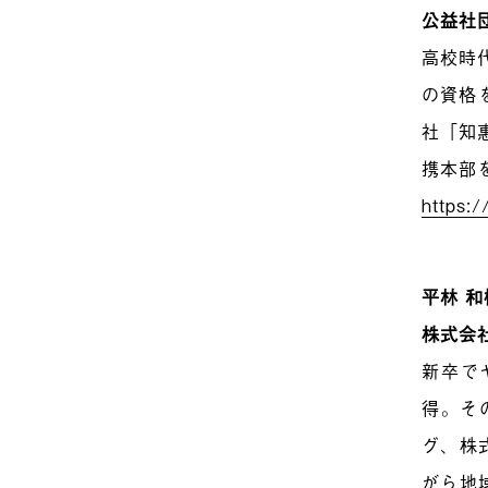
公益社
高校時
の資格
社「知
携本部
https:/
平林 和樹
株式会社
新卒で
得。そ
グ、株
がら地