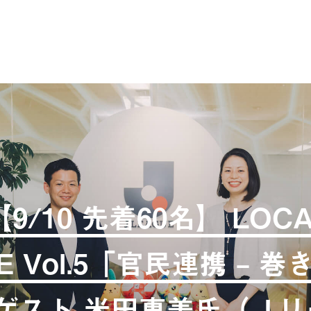
9/10 先着60名】 LOC
IVE Vol.5「官民連携 – 
| ゲスト 米田惠美氏（Ｊ