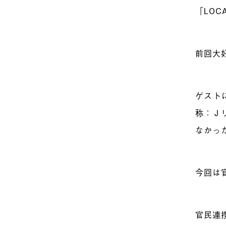
「LOCA
前回大
ゲスト
称：Ｊ
なかっ
今回は
官民連