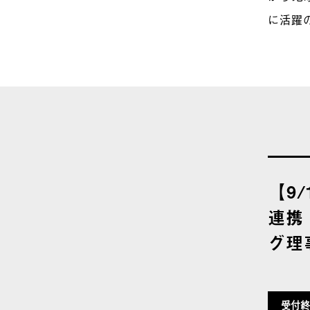
に活躍
【9/
連携
グ理
受付終