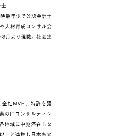
計士
当時最年少で公認会計士
革や人材育成コンサル会
年3月より現職。社会連
全社MVP、特許を獲
業のITコンサルティン
。各地域に中期滞在しな
域以上と連携し日本各地