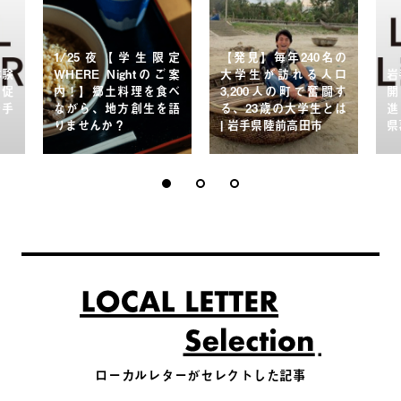
1/25夜【学生限定
【発見】毎年240名の
体験
WHERE Nightのご案
大学生が訪れる人口
岩
住促
内！】郷土料理を食べ
3,200人の町で奮闘す
開
岩手
ながら、地方創生を語
る、23歳の大学生とは
進
りませんか？
| 岩手県陸前高田市
県
ローカルレターがセレクトした記事