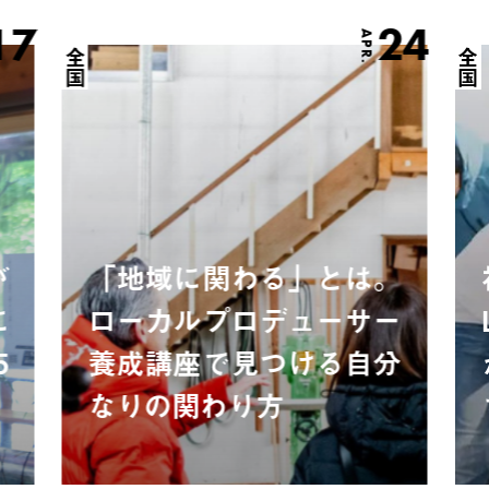
17
24
APR.
全国
全国
が
「地域に関わる」とは。
に
ローカルプロデューサー
5
養成講座で見つける自分
なりの関わり方