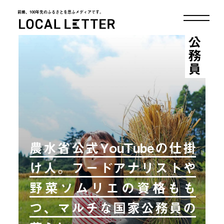
前略、100年先のふるさとを思ふメディアです。
LOCAL LETTER
公務員
農水省公式YouTubeの仕掛
け人。フードアナリストや
野菜ソムリエの資格もも
つ、マルチな国家公務員の