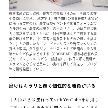
農林水産省に入省後、地方での勤務（４カ所）を経て現在
中央省庁に勤務。 地方では、県や市町の食育推進計画策定
に携わる業務の他、農業体験イベントや食育フォーラム等
を多数企画。農業の現場を目の当たりにし、地域が持つ魅
力に感銘を受けるとともに、耕作放棄地などで衰退する農
業の現状を知る。「生産者と消費者それぞれの思いを繋げ
たい」との思いから、フードアナリストや野菜ソムリエの
資格を取得。食生活ジャーナリストとして新聞のコラム執
筆やレシピ作成などをする（COOKPAD「
農林水産省の公
式キッチン
」のレシピも一部担当）。 休日は畑で農場カ
メラマンとなるなど美味しい食材を探して奔走し、ブログ
等で情報発信している。
磨けばキラリと輝く個性的な職員がいる
「大臣から今流行っているYouTubeを活用し
て若い人にも農水省に関心を持ってもらう広