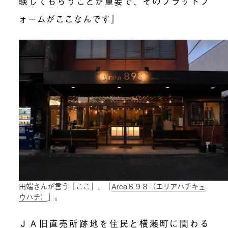
験してもらうことが重要で、そのプラットフ
ォームがここなんです」
田端さんが言う「ここ」、「
Area８９８（エリアハチキュ
ウハチ）
」。
ＪＡ旧直売所跡地を住民と横瀬町に関わる