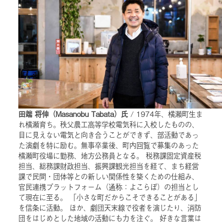
田端 将伸（Masanobu Tabata）氏
/ 1974年、横瀬町生ま
れ横瀬育ち。秩父農工高等学校電気科に入校したものの、
目に見えない電気と向き合うことができず、部活動であっ
た演劇を特に励む。無事卒業後、町内回覧で募集のあった
横瀬町役場に勤務、地方公務員となる。 税務課固定資産税
担当、総務課財政担当、振興課観光担当を経て、まち経営
課で民間・団体等との新しい関係性を築くための仕組み、
官民連携プラットフォーム（通称：よこらぼ）の担当とし
て現在に至る。 「小さな町だからこそできることがある」
を信条に活動。 ほか、劇団天末線で役者を演じたり、消防
団をはじめとした地域の活動にも力を注ぐ。 好きな言葉は