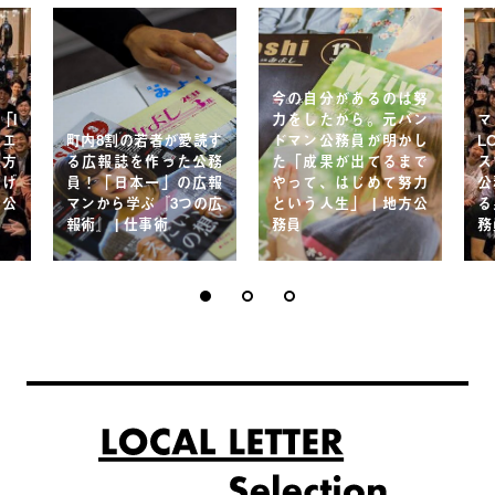
今の自分があるのは努
「I
力をしたから。元バン
マ
イエ
町内8割の若者が愛読す
ドマン公務員が明かし
L
地方
る広報誌を作った公務
た「成果が出てるまで
ス
繋げ
員！「日本一」の広報
やって、はじめて努力
公
 公
マンから学ぶ『3つの広
という人生」 | 地方公
る
報術』 | 仕事術
務員
務