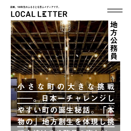
前略、100年先のふるさとを思ふメディアです。
LOCAL LETTER
地方公務員
小さな町の大きな挑戦
――。日本一チャレンジし
やすい町の誕生秘話。「本
物の」地方創生を体現し挑