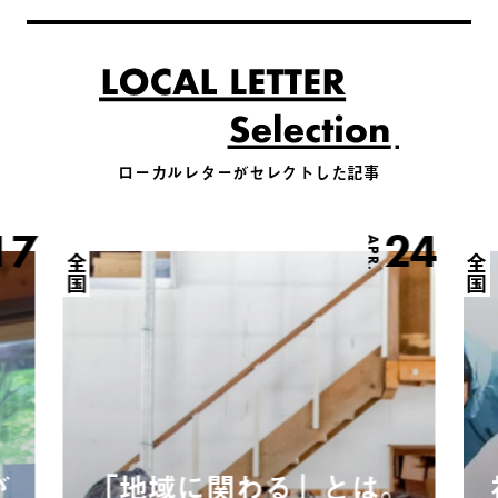
ローカルレターがセレクトした記事
17
24
APR.
全国
全国
が
「地域に関わる」とは。