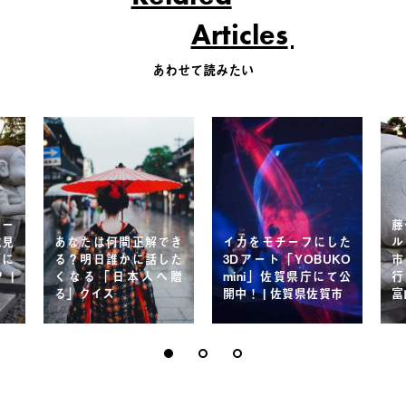
Articles
あわせて読みたい
ワー
藤
氷見
あなたは何問正解でき
イカをモチーフにした
ル
びに
る？明日誰かに話した
3Dアート「YOBUKO
市
 |
くなる「日本人へ贈
mini」佐賀県庁にて公
行
る」クイズ
開中！ | 佐賀県佐賀市
富