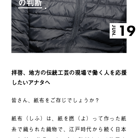
の判断
19
JUN.
拝啓、地方の伝統工芸の現場で働く人を応援
したいアナタへ
皆さん、紙布をご存じでしょうか？
紙布（しふ）は、
紙を撚
（よ）
って作った紙
糸で織られた織物で、江戸時代から続く日本