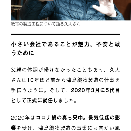
紙布の製造工程について語る久人さん
小さい会社であることが魅力。不安と戦
うために
父親の体調が優れなかったこともあり、久人
さんは10年ほど前から津島織物製造の仕事を
手伝うように。そして、
2020年3月に5代目
として正式に就任
しました。
2020年は
コロナ禍の真っ只中。景気低迷の影
響
を受け、津島織物製造の事業にも向かい風