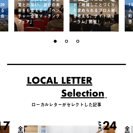
29
業と出会い、自分の未
ト「地域しごとづくり
1
する
来をも変える！「ベン
と求められるプロ人材
人
五島
チャー企業マッチング
を考える、ナイトフォ
町
フェア」
ーラム」開催！
市
ローカルレターがセレクトした記事
17
24
APR.
全国
全国