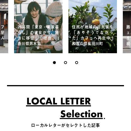
カフ
28年間「東京・実家暮
住民が地域の古民家を
路
家屋
らし」の彼女が今、地
「ありそうでなかっ
ェ
る人
方に移住した理由。 |
た」カフェへ再生中 |
を
香川県男木島
和歌山県有田川町
続
ローカルレターがセレクトした記事