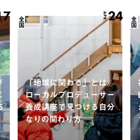
17
24
APR.
全国
全国
が
「地域に関わる」とは。
に
ローカルプロデューサー
5
養成講座で見つける自分
なりの関わり方