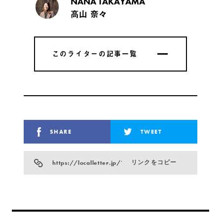
NANA TAKAYAMA
高山 奈々
このライターの記事一覧
このライターの記事一覧
SHARE
TWEET
https://localletter.jp/?p=9516
リンクをコピー