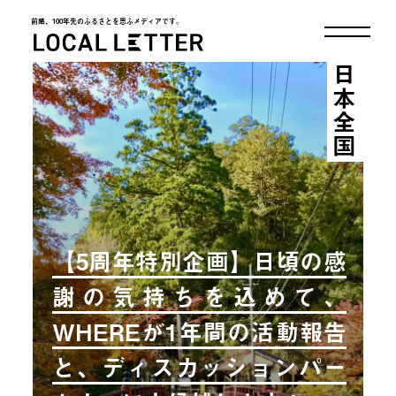
前略、100年先のふるさとを思ふメディアです。
LOCAL LETTER
日本全国
【5周年特別企画】日頃の感
謝の気持ちを込めて、
WHEREが1年間の活動報告
と、ディスカッションパー