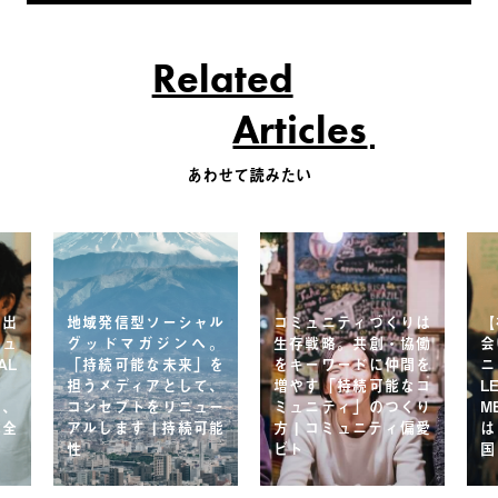
Related
Articles
あわせて読みたい
と出
地域発信型ソーシャル
コミュニティづくりは
【
ミュ
グッドマガジンへ。
生存戦略。共創・協働
会
AL
「持続可能な未来」を
をキーワードに仲間を
ニ
担うメディアとして、
増やす「持続可能なコ
L
を、
コンセプトをリニュー
ミュニティ」のつくり
M
本全
アルします | 持続可能
方 | コミュニティ偏愛
は
性
ビト
国