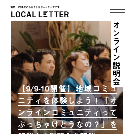
前略、100年先のふるさとを思ふメディアです。
LOCAL LETTER
オンライン説明会
【9/9-10開催】地域コミュ
ニティを体験しよう！「オ
ンラインコミュニティって
ぶっちゃけどうなの？」を