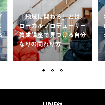
が
「地域に関わる」とは。
に
ローカルプロデューサー
5
養成講座で見つける自分
なりの関わり方
LINE@