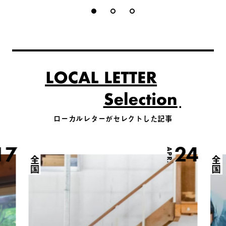
ローカルレターがセレクトした記事
17
24
APR.
全国
全国