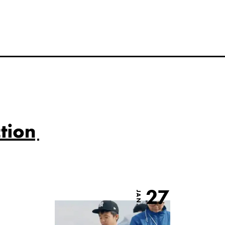
27
JAN.