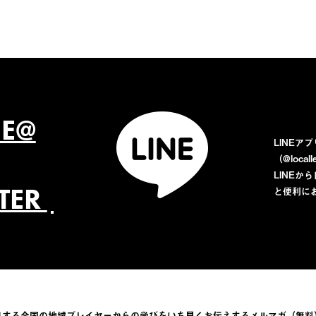
NE@
LINEア
（@loca
LINE
TTER
と便利に
目する全国の地域プレイヤーからの学びをい
ち早くお伝えするメルマガ（無料