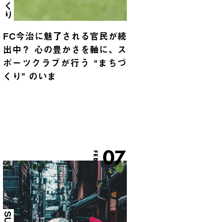
FC今治に魅了される官民が続
出中？ 心の豊かさを軸に、ス
ポーツクラブが行う “まちづ
くり” のいま
07
FEB.