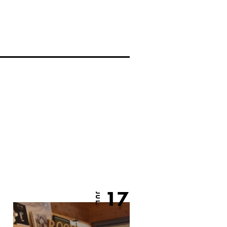
17
JUL.