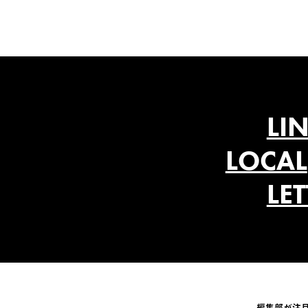
LI
LOCAL
LE
編集部が注