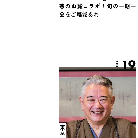
惑のお鮨コラボ！旬の一期一
会をご堪能あれ
19
SEP.