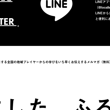
LINEア
（@loca
LINE
TTER
と便利に
目する全国の地域プレイヤーからの学びをい
ち早くお伝えするメルマガ（無料
た。
ふるさ