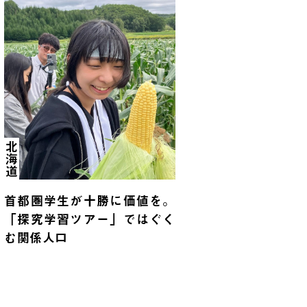
北海道
首都圏学生が十勝に価値を。
「探究学習ツアー」ではぐく
む関係人口