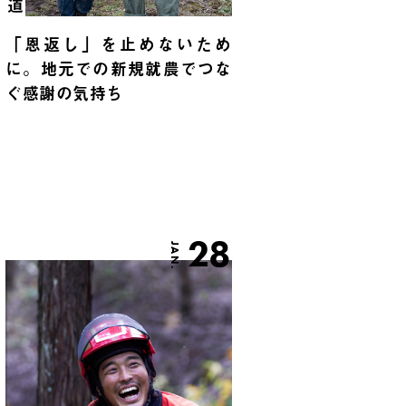
「恩返し」を止めないため
に。地元での新規就農でつな
ぐ感謝の気持ち
28
JAN.