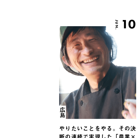
10
JUN.
広島
やりたいことをやる。その決
断の連続で実現した「農業×