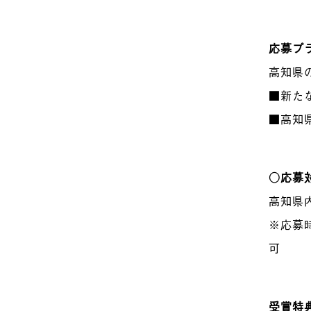
応募プ
高知県
■新た
■高知
○応募
高知県
※応募
可
受賞特