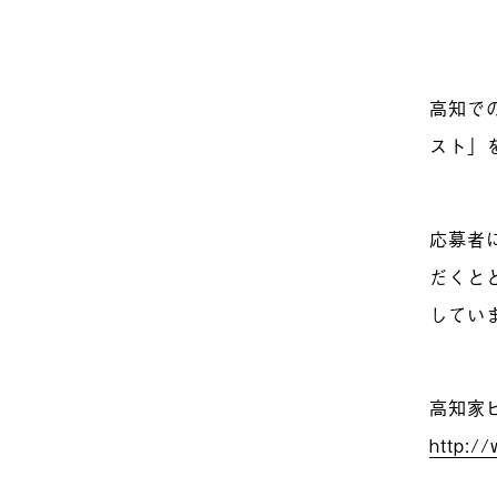
高知で
スト」
応募者
だくと
してい
高知家
http:/