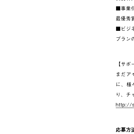
■事業
最優秀
■ビジ
プラン
【サポ
まだア
に、様々
り、チ
http://
応募方