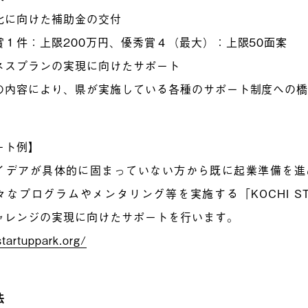
化に向けた補助金の交付
賞１件：上限200万円、優秀賞４（最大）：上限50面案
ネスプランの実現に向けたサポート
の内容により、県が実施している各種のサポート制度への
ート例】
イデアが具体的に固まっていない方から既に起業準備を進
なプログラムやメンタリング等を実施する「KOCHI STA
ャレンジの実現に向けたサポートを行います。
startuppark.org/
法