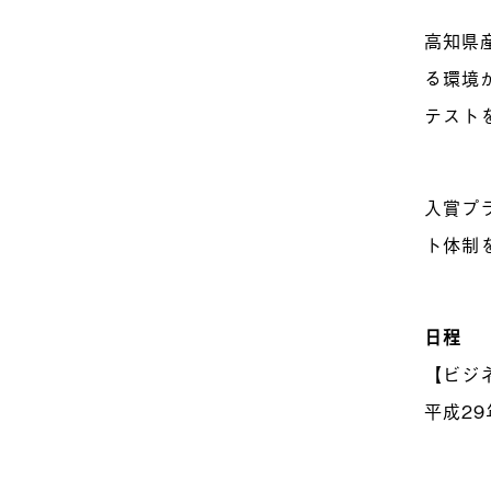
高知県
る環境
テスト
入賞プ
ト体制
日程
【ビジ
平成29