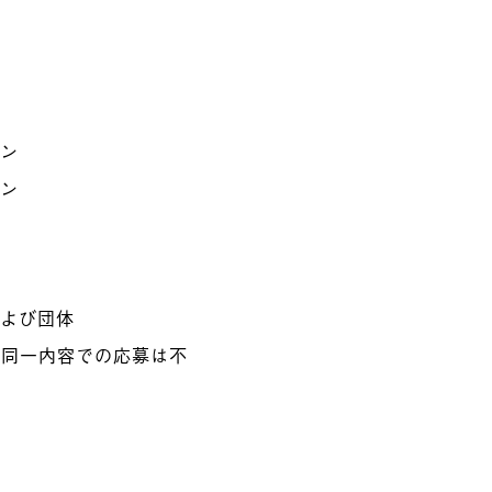
ラン
ラン
および団体
と同一内容での応募は不