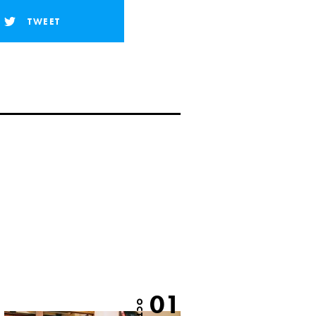
TWEET
01
OCT.