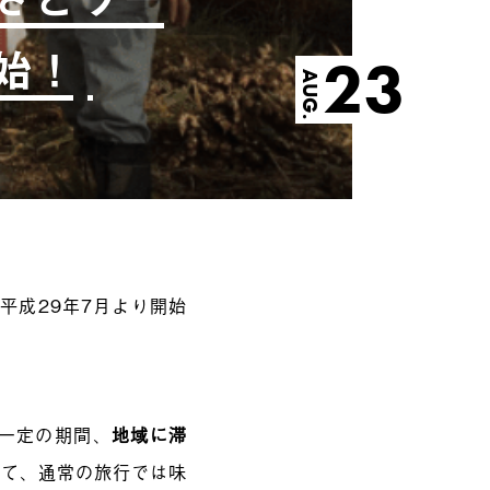
始！
23
AUG.
平成29年7月より開始
が一定の期間、
地域に滞
して、通常の旅行では味