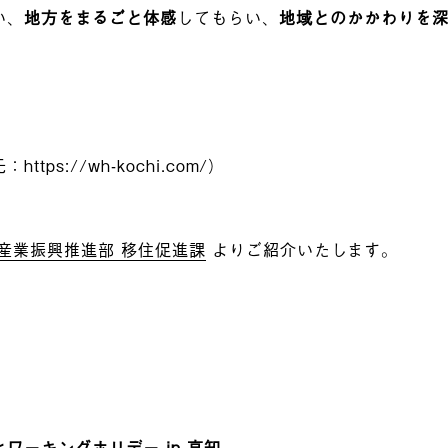
い、
地方をまるごと体感
してもらい、
地域とのかかわりを
。
https://wh-kochi.com/）
 産業振興推進部 移住促進課
よりご紹介いたします。
ワーキングホリデー in 高知