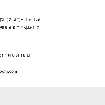
期間（２週間～1ヶ月程
高知をまるごと体験して
17月8月18日）：
kochi.com