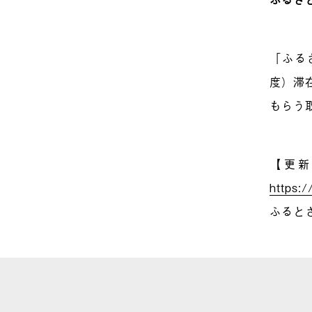
「ふる
度）滞
もらう
【更新
https:/
ふると