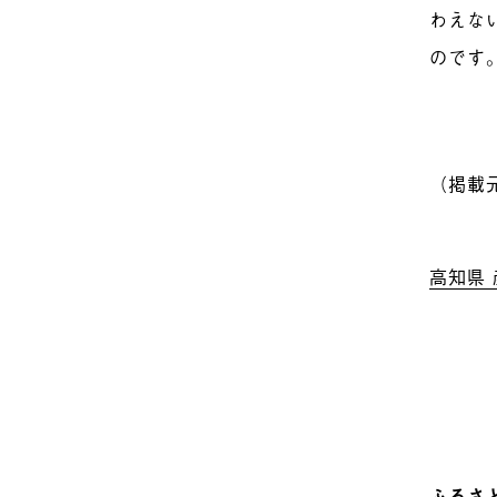
わえな
のです
（掲載元：
高知県
ふるさと