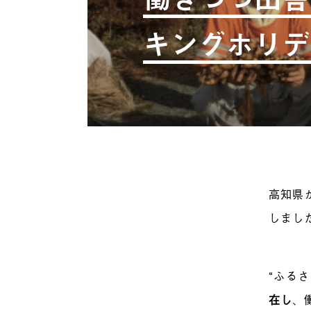
キングホリデ
高知県
しまし
“ふる
在し
、